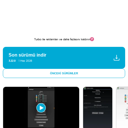
Turbo ile reklamları ve daha fazlasını kaldırın
Son sürümü indir
3.22.0
1 Haz 2026
ÖNCEKI SÜRÜMLER