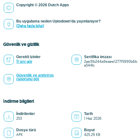
Copyright © 2026 Dutch Apps
Bu uygulama neden Uptodown'da yayınlanıyor?
(Daha fazla bilgi)
Güvenlik ve gizlilik
Gerekli izinler
Sertifika imzası
11 izni gör
2ae31b244a9eaee1277f5990b6b
a544b
Güvenlik ve antivirüs
raporunu gör
İndirme bilgileri
İndirilenler
Tarih
253
1 Haz 2026
Dosya türü
Boyut
APK
425.29 KB