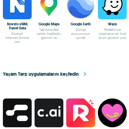
Novyro eSIM:
Google Maps
Google Earth
Waze
Travel Data
Yakınınızdaki
Dünya
Hedefinize
Küresel
yerleri keşfedin,
avucunuzun
ulaşmanın en hızlı
internet,Sınırsız
gezinin ve
içinde
ve en güvenli yolu
veri
keşfedin
Yaşam Tarzı uygulamalarını keşfedin