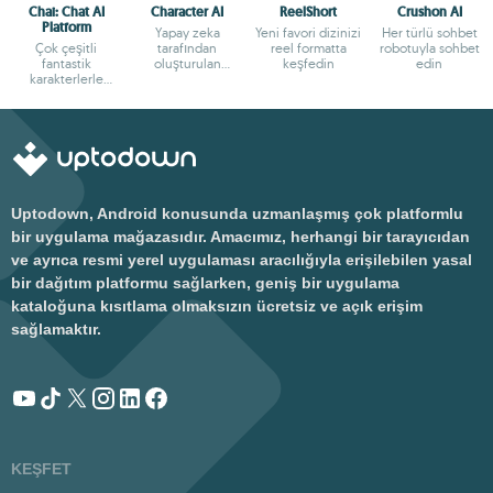
Chai: Chat AI
Character AI
ReelShort
Crushon AI
Platform
Yapay zeka
Yeni favori dizinizi
Her türlü sohbet
Çok çeşitli
tarafından
reel formatta
robotuyla sohbet
fantastik
oluşturulan
keşfedin
edin
karakterlerle
karakterlerle
sohbet edin
sohbet edin
Uptodown, Android konusunda uzmanlaşmış çok platformlu
bir uygulama mağazasıdır. Amacımız, herhangi bir tarayıcıdan
ve ayrıca resmi yerel uygulaması aracılığıyla erişilebilen yasal
bir dağıtım platformu sağlarken, geniş bir uygulama
kataloğuna kısıtlama olmaksızın ücretsiz ve açık erişim
sağlamaktır.
KEŞFET