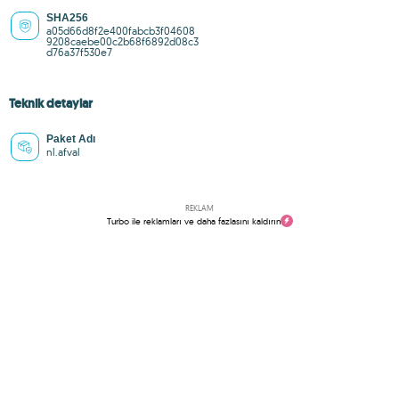
SHA256
a05d66d8f2e400fabcb3f04608
9208caebe00c2b68f6892d08c3
d76a37f530e7
Teknik detaylar
Paket Adı
nl.afval
REKLAM
Turbo ile reklamları ve daha fazlasını kaldırın