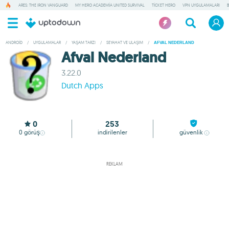
ARES: THE IRON VANGUARD
MY HERO ACADEMIA UNITED SURVIVAL
TICKET HERO
VPN UYGULAMALARI
ANDROID
/
UYGULAMALAR
/
YAŞAM TARZI
/
SEYAHAT VE ULAŞIM
/
AFVAL NEDERLAND
Afval Nederland
3.22.0
Dutch Apps
0
253
0
görüş
indirilenler
güvenlik
REKLAM